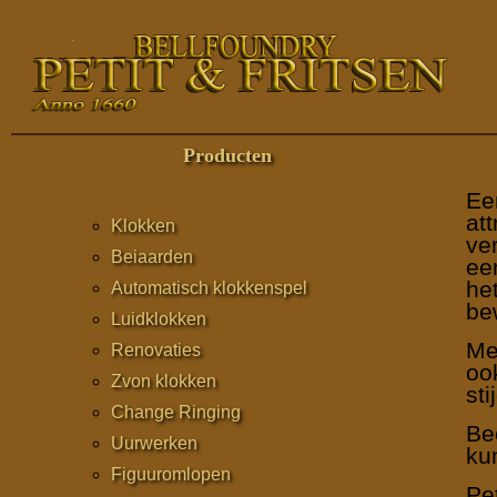
Producten
Een
at
Klokken
ve
Beiaarden
ee
he
Automatisch klokkenspel
be
Luidklokken
Me
Renovaties
oo
Zvon klokken
st
Change Ringing
Be
Uurwerken
kun
Figuuromlopen
Pe