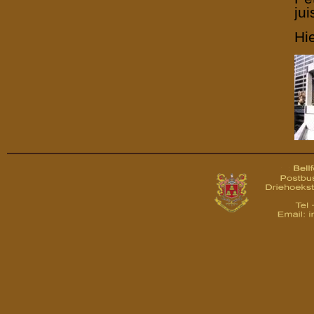
jui
Hi